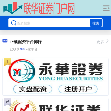
搜索
正规配资平台排行
更多
已收录
999
+家平台