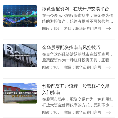
势。然而，面对市场....
纸黄金配资网 - 在线开户交易平台
在当今多元化的投资市场中，黄金作为传
统的避险资产，始终占据着不可替代的地
位。随着金融科技的发展，纸黄金配资网
阅读：156
栏目：联华证券门户网
应运而生，为投资者提供了一个便捷、高
效的在线开户交易....
金华股票配资指南与风控技巧
在金华这座经济活跃的城市在线配资网，
股票配资作为一种杠杆投资工具，正吸引
越来越多投资者的关注。本文将为您系统
阅读：183
栏目：联华证券门户网
梳理金华股票配资的操作要点与核心风控
技巧，帮助您在合....
炒股配资开户流程｜股票杠杆交易
入门指南
在股票市场中，配资交易作为一种利用杠
杆放大资金使用效率的方式，受到不少投
资者的关注。对于初次接触配资的投资者
阅读：165
栏目：联华证券门户网
而言，了解炒股配资的开户流程和基本规