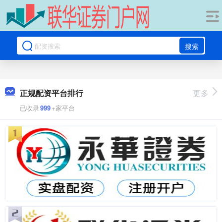
搜索
正规配资平台排行
更多
已收录
999
+家平台