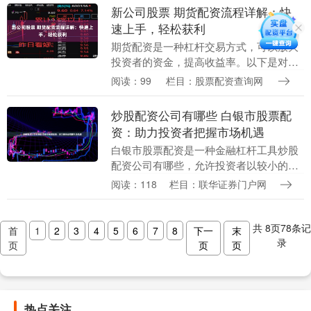
网上股票....
新公司股票 期货配资流程详解：快
速上手，轻松获利
期货配资是一种杠杆交易方式，可以放大
投资者的资金，提高收益率。以下是对期
货配资流程的详细说明： 1. **了解配债信
阅读：99
栏目：股票配资查询网
息：**关注上市公司公告，了解配债发行
价格、....
炒股配资公司有哪些 白银市股票配
资：助力投资者把握市场机遇
白银市股票配资是一种金融杠杆工具炒股
配资公司有哪些，允许投资者以较小的自
有资金撬动更大的资金进行股票投资。它
阅读：118
栏目：联华证券门户网
为投资者提供了放大收益和降低风险的双
重优势。 * *....
共
8
页
78
条记
首
1
2
3
4
5
6
7
8
下一
末
录
页
页
页
热点关注