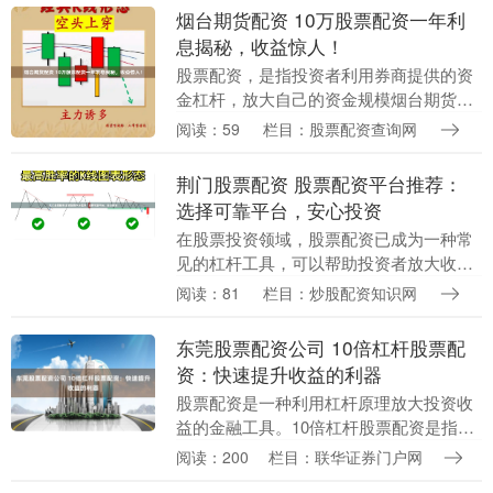
配资，投资者可....
烟台期货配资 10万股票配资一年利
息揭秘，收益惊人！
股票配资，是指投资者利用券商提供的资
金杠杆，放大自己的资金规模烟台期货配
资，从而提高投资收益。对于10万股票配
阅读：59
栏目：股票配资查询网
资，一年利息是多少呢？ 这些公司均拥有
雄厚的资金实....
荆门股票配资 股票配资平台推荐：
选择可靠平台，安心投资
在股票投资领域，股票配资已成为一种常
见的杠杆工具，可以帮助投资者放大收
益。然而，选择可靠的股票配资平台荆门
阅读：81
栏目：炒股配资知识网
股票配资至关重要，以确保资金安全和投
资安心。 * **....
东莞股票配资公司 10倍杠杆股票配
资：快速提升收益的利器
股票配资是一种利用杠杆原理放大投资收
益的金融工具。10倍杠杆股票配资是指投
资者仅需投入10%的资金东莞股票配资公
阅读：200
栏目：联华证券门户网
司，即可撬动10倍的资金进行股票投资。