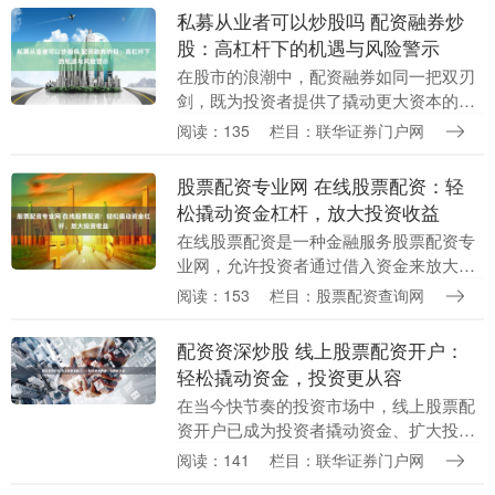
作的第一步。以下....
私募从业者可以炒股吗 配资融券炒
股：高杠杆下的机遇与风险警示
在股市的浪潮中，配资融券如同一把双刃
剑，既为投资者提供了撬动更大资本的杠
杆，也埋下了足以吞噬本金的巨大风险。
阅读：135
栏目：联华证券门户网
理解其运作机制与潜在陷阱，是每一位市
场参与者必须面对....
股票配资专业网 在线股票配资：轻
松撬动资金杠杆，放大投资收益
在线股票配资是一种金融服务股票配资专
业网，允许投资者通过借入资金来放大其
投资规模。它为投资者提供了撬动资金杠
阅读：153
栏目：股票配资查询网
杆的机会，从而提高潜在收益。 * **资金
放大：**....
配资资深炒股 线上股票配资开户：
轻松撬动资金，投资更从容
在当今快节奏的投资市场中，线上股票配
资开户已成为投资者撬动资金、扩大投资
规模的利器。通过配资平台，投资者可以
阅读：141
栏目：联华证券门户网
获得杠杆资金，从而放大收益潜力。 通过