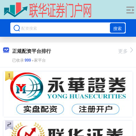
搜索
正规配资平台排行
更多
已收录
999
+家平台