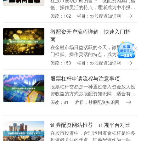
在股市波动加剧的当下，微配资因其门槛
低、操作灵活的特点，逐渐成为中小投资
者放大资金利用率的重要工具。然而，面
阅读：102
栏目：炒股配资知识网
对市场上众多平台，如何选择安全正规的
配资渠道，并顺利....
微配资开户流程详解｜快速入门指
南
在金融市场日益活跃的今天，微配资因其
门槛低、操作灵活的特点，成为许多中小
投资者扩大资金利用率的重要方式。然而
阅读：150
栏目：炒股配资知识网
在线配资平台，对于初次接触的用户而
言，开户流程是否清....
股票杠杆申请流程与注意事项
股票杠杆交易是一种通过借入资金放大投
资收益的方式炒股配资知识网，适合有一
定风险承受能力的投资者。本文将详细介
阅读：81
栏目：炒股配资知识网
绍股票杠杆的申请流程及关键注意事项，
帮助您安全、合规....
证券配资网站推荐｜正规平台对比
在股市投资中，合理运用资金杠杆是许多
投资者关注的焦点。证券配资作为一种常