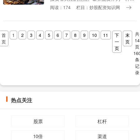
见的资金管理方式，能够帮助投资者在控
阅读：174
栏目：炒股配资知识网
制风险的前提下扩大投资规模。然而，面
对市场上众多的配....
共
首
1
2
3
4
5
6
7
8
9
10
11
下
末
14
页
一
页
页
页
16
条
记
录
热点关注
股票
杠杆
10倍
渠道