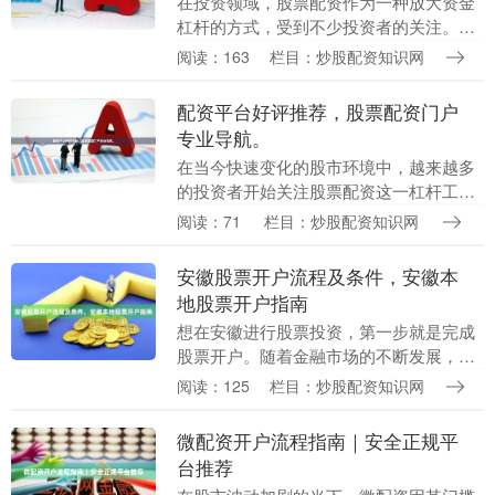
在投资领域，股票配资作为一种放大资金
杠杆的方式，受到不少投资者的关注。对
于大连地区的股民来说在线配资指数排
阅读：163
栏目：炒股配资知识网
名，选择一个正规、安全的配资平台至关
重要。本文将为您推....
配资平台好评推荐，股票配资门户
专业导航。
在当今快速变化的股市环境中，越来越多
的投资者开始关注股票配资这一杠杆工
具。选择合适的配资平台成为投资成功的
阅读：71
栏目：炒股配资知识网
关键一步。本文将为您提供专业的股票配
资门户导航，并基于....
安徽股票开户流程及条件，安徽本
地股票开户指南
想在安徽进行股票投资，第一步就是完成
股票开户。随着金融市场的不断发展，安
徽地区的投资者有了更多便捷的开户选
阅读：125
栏目：炒股配资知识网
择。本文将为您详细介绍安徽本地股票开
户的具体流程、所需....
微配资开户流程指南｜安全正规平
台推荐