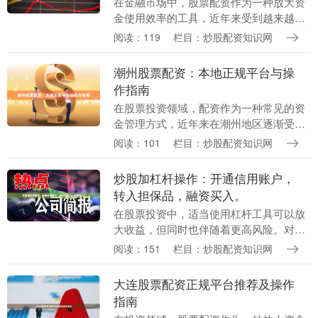
在金融市场中，股票配资作为一种放大资
金使用效率的工具，近年来受到越来越多
投资者的关注。通过配资，投资者可以用
阅读：119
栏目：炒股配资知识网
较少的自有资金撬动更大的投资规模，从
而在行情向好时获....
潮州股票配资：本地正规平台与操
作指南
在股票投资领域，配资作为一种常见的资
金管理方式，近年来在潮州地区逐渐受到
投资者的关注。对于本地股民而言，了解
阅读：101
栏目：炒股配资知识网
正规配资平台的运作模式、选择合规渠道
以及掌握操作要领....
炒股加杠杆操作：开通信用账户，
转入担保品，融资买入。
在股票投资中，适当使用杠杆工具可以放
大收益，但同时也伴随着更高风险。对于
有一定经验的投资者而言，**炒股加杠杆
阅读：151
栏目：炒股配资知识网
操作**是常见策略，而实现这一操作的核
心步骤包括：....
大连股票配资正规平台推荐及操作
指南