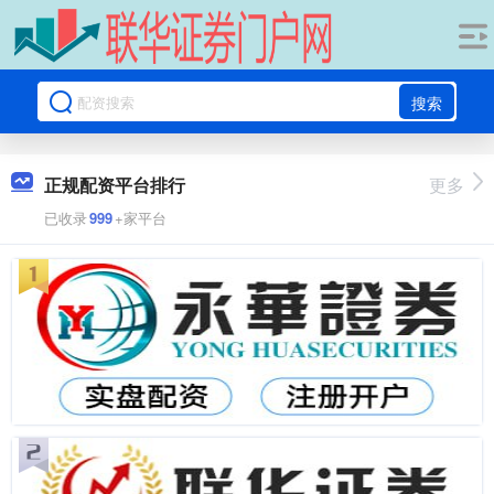
搜索
正规配资平台排行
更多
已收录
999
+家平台