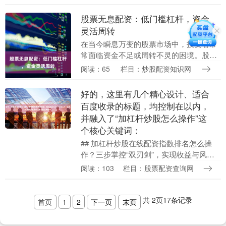
者的选择。然而，面对市场上琳琅满目的
配资平台，....
股票无息配资：低门槛杠杆，资金
灵活周转
在当今瞬息万变的股票市场中，投资者常
常面临资金不足或周转不灵的困境。股票
无息配资作为一种创新的金融工具在线配
阅读：65
栏目：炒股配资知识网
资指数排名，正逐渐成为众多投资者放大
收益、优化资金配....
好的，这里有几个精心设计、适合
百度收录的标题，均控制在以内，
并融入了“加杠杆炒股怎么操作”这
个核心关键词：
## 加杠杆炒股在线配资指数排名怎么操
作？三步掌控“双刃剑”，实现收益与风控
的平衡 在股市的浪潮中，“加杠杆”如同一
阅读：103
栏目：股票配资查询网
把锋利的双刃剑，既能放大收益，也可能
加剧亏损....
共
2
页
17
条记录
首页
1
2
下一页
末页