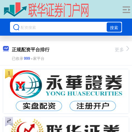
搜索
正规配资平台排行
更多
已收录
999
+家平台