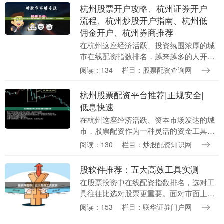
成为投资者最关心....
杭州股票开户攻略、杭州证券开户
流程、杭州炒股开户指南、杭州低
佣金开户、杭州券商推荐
在杭州这座经济活跃、投资氛围浓厚的城
市在线配资指数排名，越来越多的人开始
关注股票投资。无论你是初入股市的新
阅读：134
栏目：股票配资查询网
手，还是经验丰富的老股民，选择一家合
适的券商并完成开户....
杭州股票配资平台推荐|正规安全|
低息快速
在杭州这座经济活跃、资本市场发达的城
市，股票配资作为一种灵活的资金工具，
正受到越来越多投资者的关注。对于有成
阅读：130
栏目：炒股配资知识网
熟交易策略但资金不足的股民来说，选择
一家正规、安全、....
股软件推荐：五大高效工具实测
在股票投资中在线配资指数排名，选对工
具往往比选对股票更重要。面对市面上琳
琅满目的炒股软件，新手容易眼花缭乱，
阅读：153
栏目：联华证券门户网
老手也难免挑花眼。本文实测了五款主流