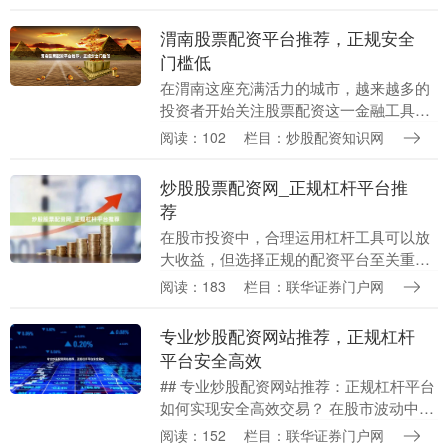
股软件，从功能、....
渭南股票配资平台推荐，正规安全
门槛低
在渭南这座充满活力的城市，越来越多的
投资者开始关注股票配资这一金融工具。
配资能够放大资金杠杆，让投资者在行情
阅读：102
栏目：炒股配资知识网
来临时获得更高收益。然而，面对市场上
众多的配资平台，....
炒股股票配资网_正规杠杆平台推
荐
在股市投资中，合理运用杠杆工具可以放
大收益，但选择正规的配资平台至关重
要。本文将为您详细介绍炒股股票配资网
阅读：183
栏目：联华证券门户网
的选择要点在线配资指数排名，并推荐值
得信赖的正规杠杆平....
专业炒股配资网站推荐，正规杠杆
平台安全高效
## 专业炒股配资网站推荐：正规杠杆平台
如何实现安全高效交易？ 在股市波动中寻
求超额收益，杠杆交易成为不少资深投资
阅读：152
栏目：联华证券门户网