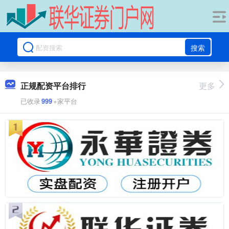
搜索
正规配资平台排行
更多
已收录
999
+家平台