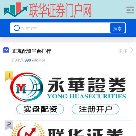
搜索
正规配资平台排行
更多
已收录
999
+家平台