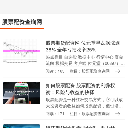
股票配资查询网
股票期货配资网 位元堂早盘飙涨逾
38% 全年亏损收窄25%
热点栏目 自选股 数据中心 行情中心 资金
流向 模拟交易 客户端 位元堂（00897）早
盘曾飙涨超52%，涨幅现收窄至上涨
阅读：163
栏目：股票配资查询网
37.86%，现报0.335港元股票期....
如何股票配资 股票配资的利弊权
衡：风险与收益的抉择
股票配资是一种杠杆交易方式，它可以放
大投资者的收益如何股票配资，但也增加
了风险。在考虑股票配资之前，权衡其利
阅读：171
栏目：股票配资查询网
弊至关重要。 股票配资是指投资者向配资
公司借入资金，....
镇江期货配资 专业配资，助力炒