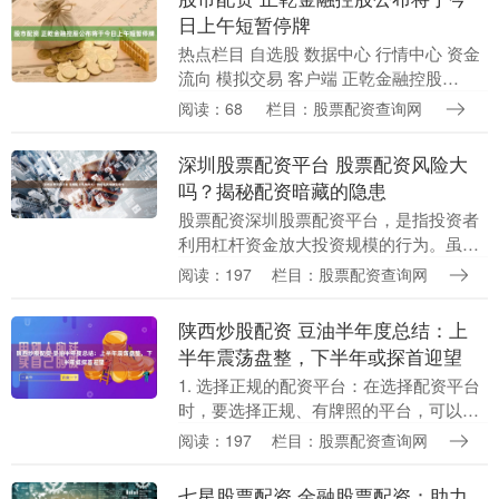
日上午短暂停牌
热点栏目 自选股 数据中心 行情中心 资金
流向 模拟交易 客户端 正乾金融控股
（01152）发布公告股市配资，该公司股
阅读：68
栏目：股票配资查询网
份已于2024年6月27日上午9时41分起....
深圳股票配资平台 股票配资风险大
吗？揭秘配资暗藏的隐患
股票配资深圳股票配资平台，是指投资者
利用杠杆资金放大投资规模的行为。虽然
它可以提高收益率，但也存在着巨大的风
阅读：197
栏目：股票配资查询网
险。 * **安全可靠：**平台经过严格监管，
资金安....
陕西炒股配资 豆油半年度总结：上
半年震荡盘整，下半年或探首迎望
1. 选择正规的配资平台：在选择配资平台
时，要选择正规、有牌照的平台，可以通
过查看平台的注册资质、监管机构信息等
阅读：197
栏目：股票配资查询网
来判断平台的合法性。 热点栏目 自选股
数据中心....
七星股票配资 金融股票配资：助力