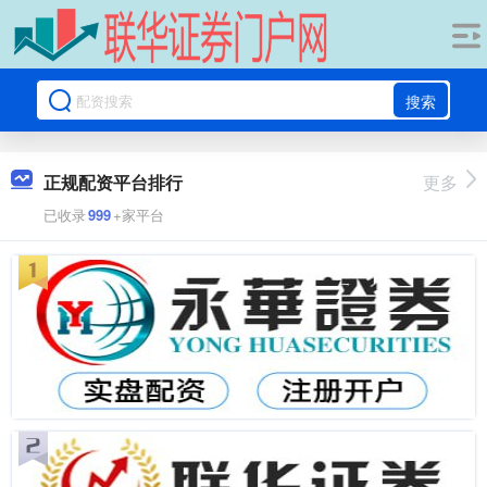
搜索
正规配资平台排行
更多
已收录
999
+家平台