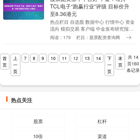
TCL电子“跑赢行业”评级 目标价升
至8.36港元
热点栏目 自选股 数据中心 行情中心 资金
流向 模拟交易 客户端 中金发布研究报告
称，考虑TCL电子（01070）产品结构、海
阅读：179
栏目：股票配资查询网
外渠道结构持续优化，有望持续提升盈....
共
14
首
上
7
8
9
10
11
12
13
14
下
末
页
160
页
一
一
页
条记录
页
页
热点关注
股票
杠杆
10倍
渠道