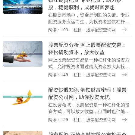
股，稳健获利，成就财富梦想
在股票市场中，资金是制胜的关键。专业
配资服务应运而生，为投资者提供杠杆资
金，放大收益空间。 股票配资是指借用资
阅读：193
栏目：股票配资查询网
金进行股票交易的一种方式。投资者可以
通过配资来增加....
股票配资分析 网上股票配资交易：
轻松撬动资本，放大收益
网上股票配资交易是一种杠杆化的投资方
式，允许投资者通过借入资金放大其投资
收益。通过使用配资平台，投资者可以获
阅读：149
栏目：股票配资查询网
得高达数倍于其自有资金的杠杆，从而提
高潜在收益率。 ....
配资炒股知识 解锁财富密码！股票
配资公司网，助你投资无忧
在投资领域，股票配资是一种杠杆化的投
资方式，可以放大收益，但同时也伴随着
更高的风险。对于想要参与股票配资的投
阅读：129
栏目：股票配资查询网
资者来说，选择一家可靠的配资公司至关
重要。 * **....
股市配资 正乾金融控股公布将于今