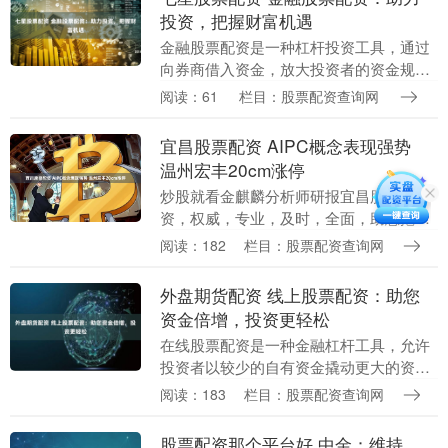
投资，把握财富机遇
金融股票配资是一种杠杆投资工具，通过
向券商借入资金，放大投资者的资金规
模，从而提高投资收益。对于资金有限的
阅读：61
栏目：股票配资查询网
投资者来说，配资可以有效提升投资效
率，把握更多财富机遇....
宜昌股票配资 AIPC概念表现强势
温州宏丰20cm涨停
炒股就看金麒麟分析师研报宜昌股票配
资，权威，专业，及时，全面，助您挖掘
潜力主题机会！ * **放大投资资金：**通过
阅读：182
栏目：股票配资查询网
配资，投资者可以放大投资资金，提高投
资收益率....
外盘期货配资 线上股票配资：助您
资金倍增，投资更轻松
在线股票配资是一种金融杠杆工具，允许
投资者以较少的自有资金撬动更大的资金
进行股票投资。通过配资平台，投资者可
阅读：183
栏目：股票配资查询网
以借入资金，将投资本金放大数倍，从而
获得更高的潜在收....
股票配资那个平台好 中金：维持