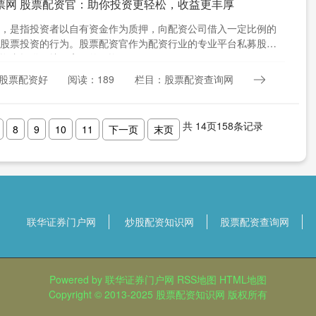
票网 股票配资官：助你投资更轻松，收益更丰厚
，是指投资者以自有资金作为质押，向配资公司借入一定比例的
股票投资的行为。股票配资官作为配资行业的专业平台私募股票
资者提供便捷、高效的配资....
股票配资好
阅读：189
栏目：股票配资查询网
共
14
页
158
条记录
8
9
10
11
下一页
末页
联华证券门户网
炒股配资知识网
股票配资查询网
Powered by
联华证券门户网
RSS地图
HTML地图
Copyright
© 2013-2025
股票配资知识网
版权所有