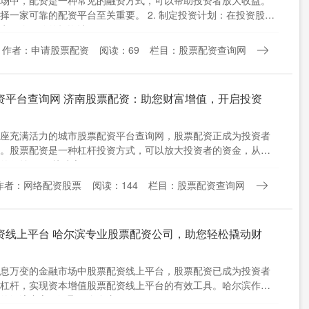
场中，配资是一种常见的融资方式，可以帮助投资者放大收益。
择一家可靠的配资平台至关重要。 2. 制定投资计划：在投资股票
定一个明确的投资计....
作者：申请股票配资
阅读：69
栏目：股票配资查询网
资平台查询网 济南股票配资：助您财富增值，开启投资
座充满活力的城市股票配资平台查询网，股票配资正成为投资者
。股票配资是一种杠杆投资方式，可以放大投资者的资金，从而
收益。 3. 快速交易....
作者：网络配资股票
阅读：144
栏目：股票配资查询网
资线上平台 哈尔滨专业股票配资公司，助您轻松撬动财
息万变的金融市场中股票配资线上平台，股票配资已成为投资者
杠杆，实现资本增值股票配资线上平台的有效工具。哈尔滨作为
的经济中心，汇聚了众多专....