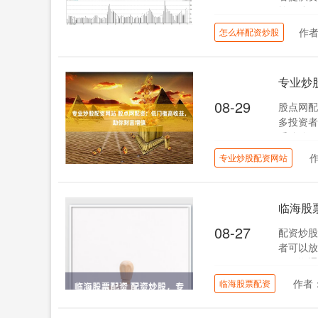
控团队，
作
怎么样配资炒股
专业炒
08-29
股点网配
多投资者
受监管，
专业炒股配资网站
临海股
08-27
配资炒股
者可以放
票配资通
作者
临海股票配资