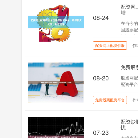
配资网
增
08-24
在当今的
国股票配
投资无忧
作
配资网上配资炒股
免费股
08-20
股点网配
配资平台
行业是指
作
免费股票配资平台
配资炒
忧
07-23