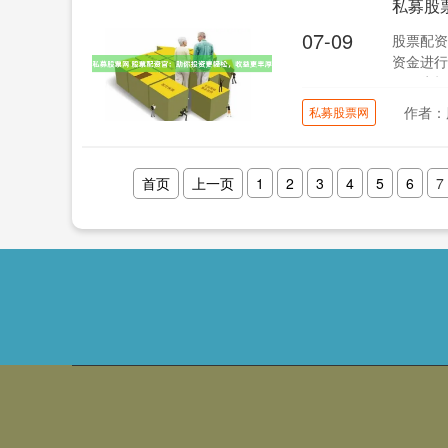
私募股
07-09
股票配资
资金进行
网，为投
作者：
私募股票网
首页
上一页
1
2
3
4
5
6
7