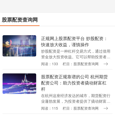
股票配资查询网
正规网上股票配资平台 炒股配资：
快速放大收益，谨慎操作
炒股配资是一种杠杆交易方式，通过借用
资金放大投资收益。它可以帮助投资者在
短时间内获得更高的回报，但同时也伴随
阅读：133
栏目：股票配资查询网
着更高的风险。 * **收益潜力更高：**由于
投资范....
股票配资正规靠谱的公司 杭州期货
配资公司：助力投资者撬动财富杠
杆
在杭州这座经济发达的城市，期货配资行
业蓬勃发展，为投资者提供了撬动财富杠
杆的绝佳机会。杭州期货配资公司通过提
阅读：115
栏目：股票配资查询网
供资金杠杆，帮助投资者放大投资收益，