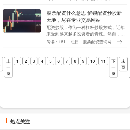
的创新方式。 然而，配资业务也存在较高
的风险。高杠杆....
股票配资什么意思 解锁配资炒股新
天地，尽在专业交易网站
配资炒股，作为一种杠杆炒股方式，近年
来受到越来越多投资者的青睐。然而，选
择一个安全可靠的配资平台至关重要。专
阅读：181
栏目：股票配资查询网
业交易网站应运而生，为投资者提供了一
个安全、便捷的配....
首
上
1
2
3
4
5
6
7
8
9
10
11
下
末
页
一
一
页
页
页
热点关注