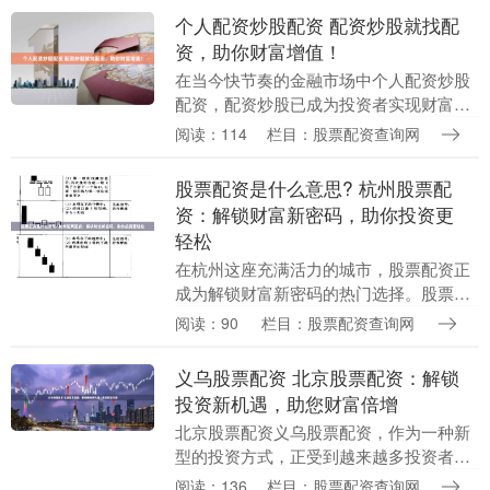
实现财富增值。 ....
个人配资炒股配资 配资炒股就找配
资，助你财富增值！
在当今快节奏的金融市场中个人配资炒股
配资，配资炒股已成为投资者实现财富增
值的重要手段。配资，即通过向专业配资
阅读：114
栏目：股票配资查询网
公司借入资金，放大投资本金，从而提高
收益率。 股票配....
股票配资是什么意思? 杭州股票配
资：解锁财富新密码，助你投资更
轻松
在杭州这座充满活力的城市，股票配资正
成为解锁财富新密码的热门选择。股票配
资是一种杠杆投资工具股票配资是什么意
阅读：90
栏目：股票配资查询网
思?，允许投资者通过借贷资金来放大其投
资规模。 Th....
义乌股票配资 北京股票配资：解锁
投资新机遇，助您财富倍增
北京股票配资义乌股票配资，作为一种新
型的投资方式，正受到越来越多投资者的
青睐。它通过向投资者提供杠杆资金，放
阅读：136
栏目：股票配资查询网