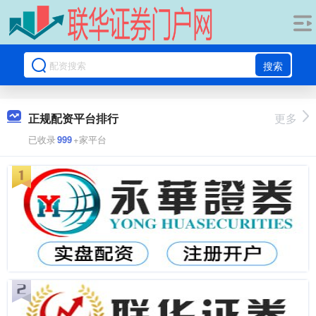
搜索
正规配资平台排行
更多
已收录
999
+家平台