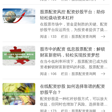
大投资收益，为投资者创造更高的财富增
值空间。 股票配....
股票配资风控 配资炒股平台：助你
轻松撬动资本杠杆
在股票市场中，资金是制胜的关键。配资
炒股平台应运而生，为投资者提供了撬动
资本杠杆的便捷途径。 股票配资是指从第
阅读：133
栏目：股票配资查询网
三方借入资金来进行股票投资。配资公司
通常提供高达账....
股市中的配资 低息股票配资：解锁
财富新密码，轻松实现投资梦想
在当今低利率环境下，股票配资已成为投
资者解锁财富新密码的利器。股票配资是
一种杠杆投资方式，允许投资者以较低的
阅读：106
栏目：股票配资查询网
资金投入，撬动更大的投资规模。 * **降
低风险：*....
在线配资炒股 如何选择靠谱的配资
炒股平台？
配资炒股是一种杠杆炒股方式，可以放大
收益，但同时也增加了风险。选择靠谱的
配资平台至关重要，以保障资金安全和交
阅读：173
栏目：股票配资查询网