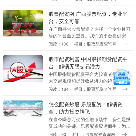
易顺畅。 1. 选择合适的配资平台：在选择
配资平台时....
股票配资网 广西股票配资，专业平
台，安全可靠
在广西寻求股票配资？选择一个专业且可
靠的平台至关重要。我们的平台提供安
全、透明的配资服务，助您提升投资收
阅读：196
栏目：股票配资查询网
益。 2. 费用透明：了解平台的费用结构和
收费标准，包括....
股市配资利器 中国股指期货配资平
台：解锁无限交易潜力
中国股指期货配资平台为投资者提供了放
大交易规模和提升收益潜力的绝佳机会。
通过利用这些平台，投资者可以利用杠杆
阅读：184
栏目：股票配资查询网
作用股市配资利器，以较少的资金交易更
大的头寸。 * ....
怎么配资炒股 乐股配资：解锁资
金，助力投资腾飞
在当今瞬息万变的金融市场中，资金是投
资成功的关键。乐股配资应运而生，为投
资者提供了一种解锁资金、助力投资腾飞
阅读：90
栏目：股票配资查询网