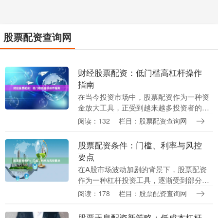
股票配资查询网
财经股票配资：低门槛高杠杆操作
指南
在当今投资市场中，股票配资作为一种资
金放大工具，正受到越来越多投资者的关
注。所谓股票配资，是指投资者通过向配
阅读：132
栏目：股票配资查询网
资公司借入资金进行股票交易，从而以较
小的自有资金撬动....
股票配资条件：门槛、利率与风控
要点
在A股市场波动加剧的背景下，股票配资
作为一种杠杆投资工具，逐渐受到部分投
资者的关注。然而，参与配资并非简单“借
阅读：178
栏目：股票配资查询网
钱炒股”，投资者需要全面了解其门槛要
求、资金成本以....
股票无息配资新策略：低成本杠杆