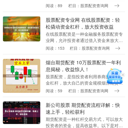
步。面对网络上众多的配资平台网址网上
阅读：89
栏目：股票配资查询网
在线配资炒股公司，如何查询与选择正规
渠道，成为投资者....
股票配资专业网 在线股票配资：轻
松撬动资金杠杆，放大投资收益
在线股票配资是一种金融服务股票配资专
业网，允许投资者通过借入资金来放大其
投资规模。它为投资者提供了撬动资金杠
阅读：153
栏目：股票配资查询网
杆的机会，从而提高潜在收益。 * **资金
放大：**....
烟台期货配资 10万股票配资一年利
息揭秘，收益惊人！
股票配资，是指投资者利用券商提供的资
金杠杆，放大自己的资金规模烟台期货配
资，从而提高投资收益。对于10万股票配
阅读：59
栏目：股票配资查询网
资，一年利息是多少呢？ 这些公司均拥有
雄厚的资金实....
新公司股票 期货配资流程详解：快
速上手，轻松获利
期货配资是一种杠杆交易方式，可以放大
投资者的资金，提高收益率。以下是对期