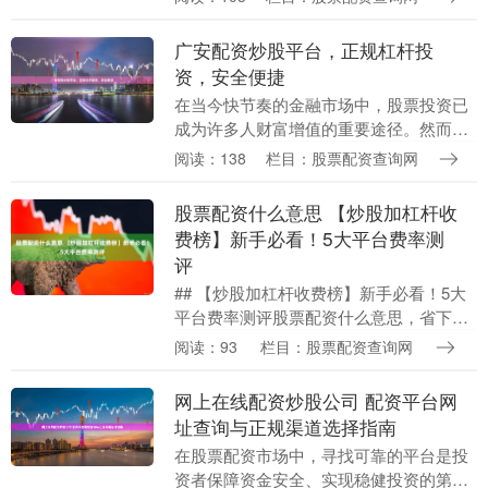
把锋利的双刃剑，既能放大收益，也可能
加剧亏损....
广安配资炒股平台，正规杠杆投
资，安全便捷
在当今快节奏的金融市场中，股票投资已
成为许多人财富增值的重要途径。然而，
资金不足往往成为投资者扩大收益的瓶
阅读：138
栏目：股票配资查询网
颈。广安配资炒股平台应运而生，致力于
为投资者提供正规、....
股票配资什么意思 【炒股加杠杆收
费榜】新手必看！5大平台费率测
评
## 【炒股加杠杆收费榜】新手必看！5大
平台费率测评股票配资什么意思，省下的
就是赚到的！ * **放大投资资金：**投资者
阅读：93
栏目：股票配资查询网
可通过配资放大投资资金，从而增加投资
机....
网上在线配资炒股公司 配资平台网
址查询与正规渠道选择指南
在股票配资市场中，寻找可靠的平台是投
资者保障资金安全、实现稳健投资的第一