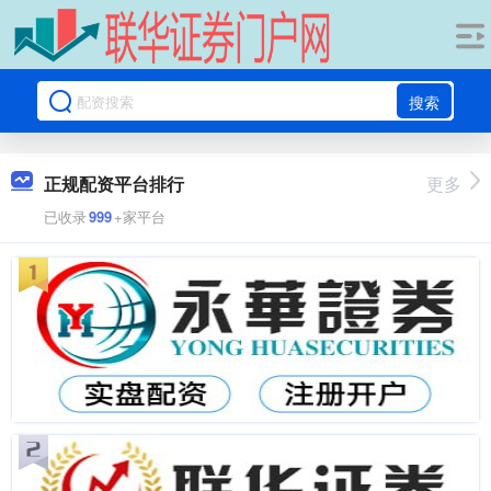
搜索
正规配资平台排行
更多
已收录
999
+家平台