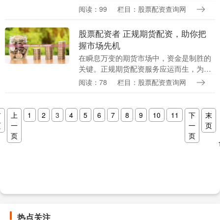
货配资流程的详细说明： 1. **了解配债信
阅读：99
栏目：股票配资查询网
息：**关注上市公司公告，了解配债发行
价格、....
股票配资者 正规期货配资，助你把
握市场先机
在瞬息万变的期货市场中，资金是制胜的
关键。正规期货配资服务应运而生，为投
资者提供资金杠杆，助力他们把握市场先
阅读：78
栏目：股票配资查询网
机。 * **资金杠杆高：**最高可提供10倍
杠杆，....
首
上
1
2
3
4
5
6
7
8
9
10
11
下
末
页
一
一
页
页
页
热点关注