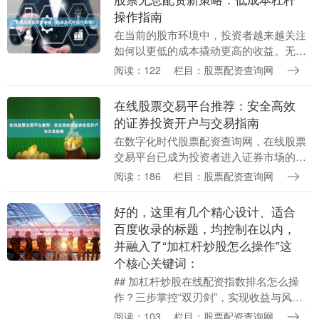
操作指南
在当前的股市环境中，投资者越来越关注
如何以更低的成本撬动更高的收益。无息
配资作为一种新兴的杠杆工具股票配资查
阅读：122
栏目：股票配资查询网
询网，正逐渐受到市场的关注。本文将深
入解析无息配资的....
在线股票交易平台推荐：安全高效
的证券投资开户与交易指南
在数字化时代股票配资查询网，在线股票
交易平台已成为投资者进入证券市场的主
要门户。选择一个安全、高效且功能齐全
阅读：186
栏目：股票配资查询网
的交易平台，不仅能保障资金安全，还能
提升投资效率。本....
好的，这里有几个精心设计、适合
百度收录的标题，均控制在以内，
并融入了“加杠杆炒股怎么操作”这
个核心关键词：
## 加杠杆炒股在线配资指数排名怎么操
作？三步掌控“双刃剑”，实现收益与风控
的平衡 在股市的浪潮中，“加杠杆”如同一
阅读：103
栏目：股票配资查询网