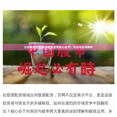
在股票配资领域台州股票配资，官网不仅是展示平台，更是连接
投资者与资金方的关键枢纽。如何在激烈的市场竞争中脱颖而
出？核心在于对风控与效率两大要素的深刻理解和极致运用。本