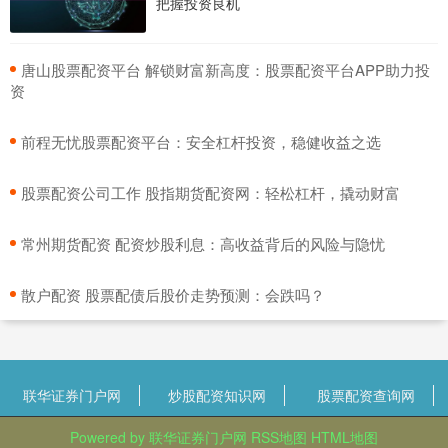
把握投资良机
​唐山股票配资平台 解锁财富新高度：股票配资平台APP助力投
资
​前程无忧股票配资平台：安全杠杆投资，稳健收益之选
​股票配资公司工作 股指期货配资网：轻松杠杆，撬动财富
​常州期货配资 配资炒股利息：高收益背后的风险与隐忧
​散户配资 股票配债后股价走势预测：会跌吗？
联华证券门户网
炒股配资知识网
股票配资查询网
Powered by
联华证券门户网
RSS地图
HTML地图