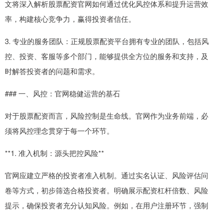
文将深入解析股票配资官网如何通过优化风控体系和提升运营效
率，构建核心竞争力，赢得投资者信任。
3. 专业的服务团队：正规股票配资平台拥有专业的团队，包括风
控、投资、客服等多个部门，能够提供全方位的服务和支持，及
时解答投资者的问题和需求。
### 一、风控：官网稳健运营的基石
对于股票配资而言，风险控制是生命线。官网作为业务前端，必
须将风控理念贯穿于每一个环节。
**1. 准入机制：源头把控风险**
官网应建立严格的投资者准入机制。通过实名认证、风险评估问
卷等方式，初步筛选合格投资者。明确展示配资杠杆倍数、风险
提示，确保投资者充分认知风险。例如，在用户注册环节，强制