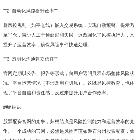
**2. 自动化风控提升效率**
将风控规则（如平仓线）嵌入交易系统，实现自动预警、提示乃
至平仓，减少人工干预延迟和失误。这既强化了风控执行力，又
提升了运营效率，确保风险事件快速处理。
**3. 透明化沟通建立信任**
官网定期以公告、报告等形式，向用户透明展示市场整体风险状
况、平台运营情况（不涉及用户隐私）。这既是风控教育，也体
现了平台自信和责任感，反过来提升用户合作效率。
### 结语
股票配资官网的竞争，归根结底是风险控制能力和运营效率的竞
争。一个成功的官网，必然是风控严谨如磐石台州股票配资，效