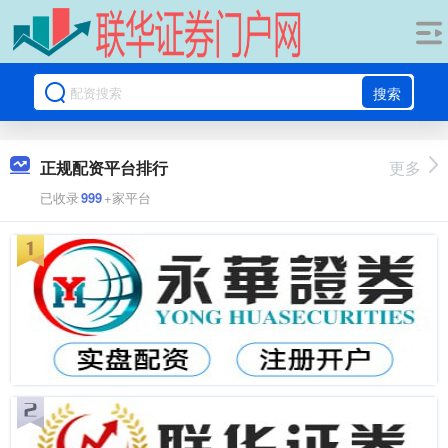
搜索
正规配资平台排行
更多
已收录
999
+家平台