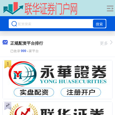
搜索
正规配资平台排行
更多
已收录
999
+家平台