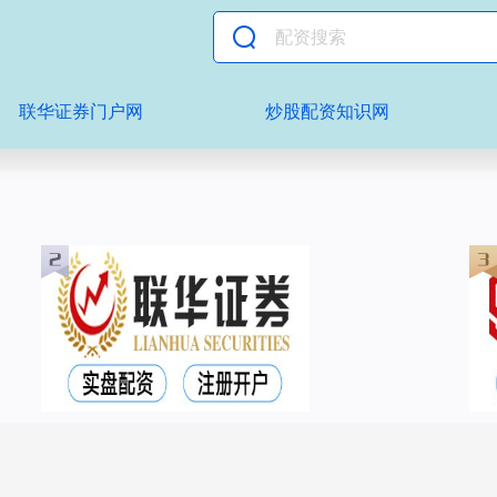
联华证券门户网
炒股配资知识网