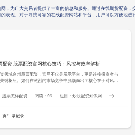
询网，为广大交易者提供了丰富的信息和服务。通过在线期货配资，
司的表现。对于寻找可靠的在线配资网站和平台，用户可以方便地进
票配资 股票配资官网核心技巧：风控与效率解析
资领域台州股票配资，官网不仅是展示平台，更是连接投资者与
关键枢纽。如何在激烈的市场竞争中脱颖而出？核心在于对风控
大要素的深刻理解和极致运....
：股票怎样配资
阅读：96
栏目：炒股配资知识网
1 页/1 条记录