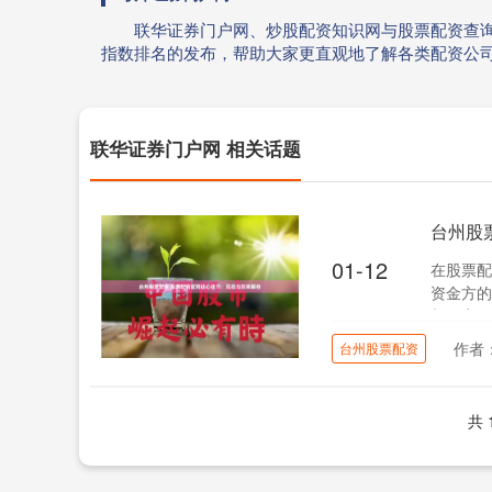
联华证券门户网、炒股配资知识网与股票配资查
指数排名的发布，帮助大家更直观地了解各类配资公
联华证券门户网 相关话题
台州股
01-12
在股票配
资金方的
与效率两
作者
台州股票配资
共 