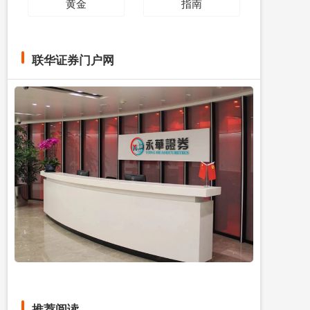
黄金
指南
联华证券门户网
推荐阅读